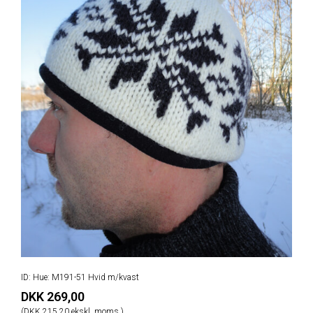
ID: Hue: M191-51 Hvid m/kvast
DKK 269,00
(DKK 215,20 ekskl. moms.)