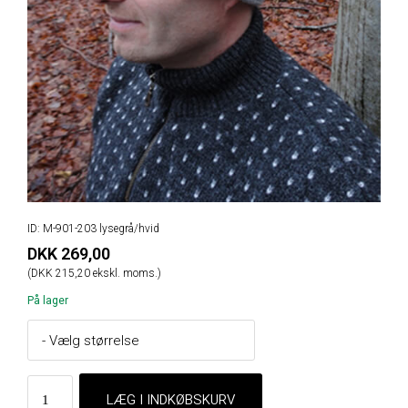
ID: M-901-203 lysegrå/hvid
DKK 269,00
(DKK 215,20 ekskl. moms.)
På lager