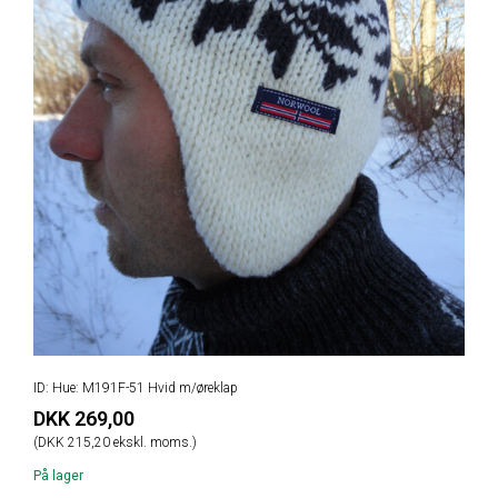
ID: Hue: M191F-51 Hvid m/øreklap
DKK 269,00
(DKK 215,20 ekskl. moms.)
På lager