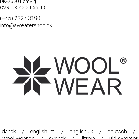
DK-7620 Lemvig
CVR: DK 43 34 56 48
(+45) 2327 3190
info@sweatershop.dk
dansk
english int.
english uk
deutsch
/
/
/
/
wool-wear.de
svensk
ulltröja
uld-sweater
/
/
/