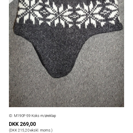
ID: M190F-59 Koks m/øreklap
DKK 269,00
(DKK 215,20 ekskl. moms.)