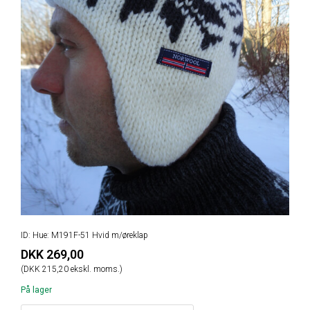
ID: Hue: M191F-51 Hvid m/øreklap
DKK 269,00
(DKK 215,20 ekskl. moms.)
På lager