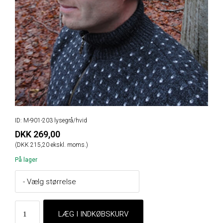
ID: M-901-203 lysegrå/hvid
DKK 269,00
(DKK 215,20 ekskl. moms.)
På lager