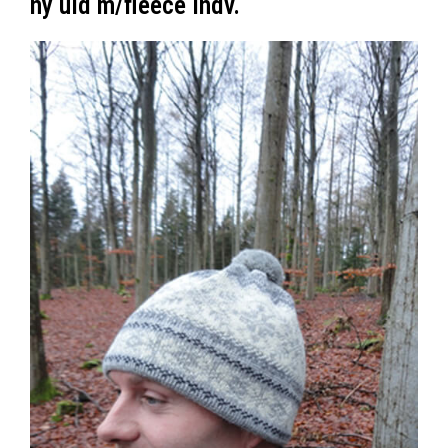
ny uld m/fleece indv.