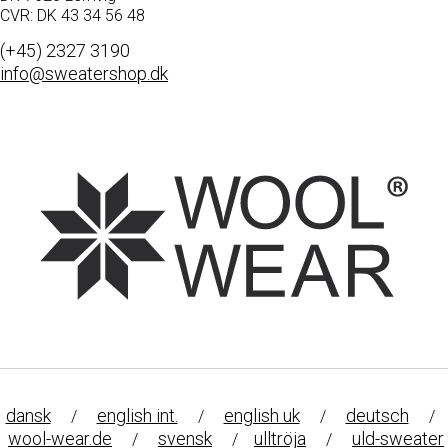
CVR: DK 43 34 56 48
(+45) 2327 3190
info@sweatershop.dk
dansk
english int.
english uk
deutsch
/
/
/
/
wool-wear.de
svensk
ulltröja
uld-sweater
/
/
/