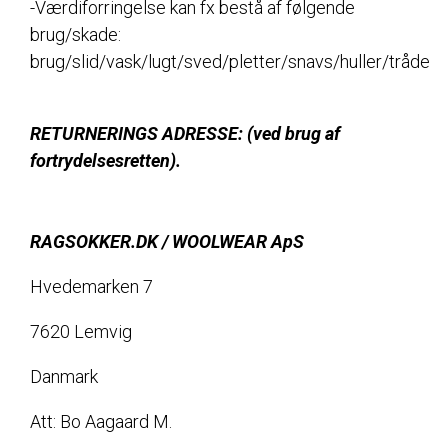
-Værdiforringelse kan fx bestå af følgende
brug/skade:
brug/slid/vask/lugt/sved/pletter/snavs/huller/tråde
RETURNERINGS ADRESSE: (ved brug af
fortrydelsesretten).
RAGSOKKER.DK / WOOLWEAR ApS
Hvedemarken 7
7620 Lemvig
Danmark
Att: Bo Aagaard M.