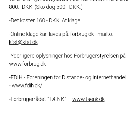
800.- DKK. (Sko dog 500.- DKK.).
-Det koster 160.- DKK. At klage.
-Online klage kan laves på: forbrug.dk - mailto:
kfst@kfst.dk
-Yderligere oplysninger hos Forbrugerstyrelsen på
www.forbrug.dk
-FDIH - Foreningen for Distance- og Internethandel
-
www.fdih.dk/
-Forbrugerrådet ”TÆNK” –
www.taenk.dk