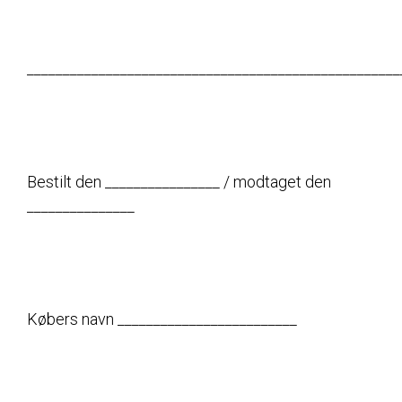
____________________________________________________
Bestilt den ________________ / modtaget den
_______________
Købers navn _________________________