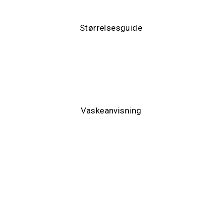
Se vores quick størrelsesguide for vores uld modeller.
Størrelsesguide
Vask af kvalitets uld
Læs vores anbefalede vaskeanvisning for striktrøjer af ren
uld.
Vaskeanvisning
"Lækker sweater i ren uld der ikke
kradser. Det bliver ikke bedre. Stor
udvalg i lækre sweatere og tilbehør til
den kolde tid. Super service og kort
leveringstid. Så mangler du også noget
til at holde dig varm i den kolde tid, kan