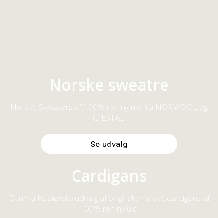
Originale lækre og varme islandske sweaters af 100% ren ny
uld.
Se udvalg
Norske sweatre
Norske Sweaters af 100% ren ny uld fra NORWOOL og
GJESTAL.
Se udvalg
Cardigans
Danmarks største udvalg af originale norske cardigans af
100% ren ny uld.