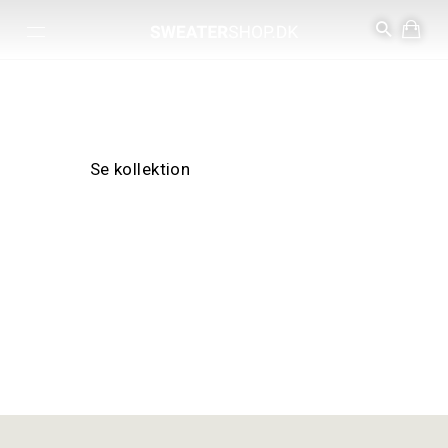
Islandske sweaters, norsk strik
100% uld
Dansk shop med kun EU & Skandinavisk producerede varer.
Se kollektion
Naturprodukt
Vedvarende
Biologisk
Bæredygtigt
produktion
nedbrydeligt
Islandske sweatre