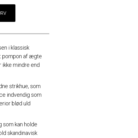
en i klassisk
nt pompon af ægte
r ikke mindre end
dne strikhue, som
ece indvendig som
rior blød uld
 og som kan holde
ld skandinavisk