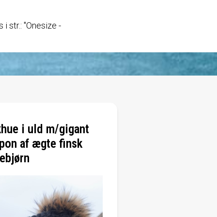
i str.: "Onesize -
khue i uld m/gigant
on af ægte finsk
ebjørn