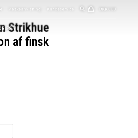
de
Vaskeanvisning
Kundeservice
DKK 0,00
n Strikhue
ORIES
n af finsk