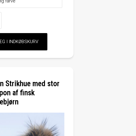
n Strikhue med stor
on af finsk
ebjørn