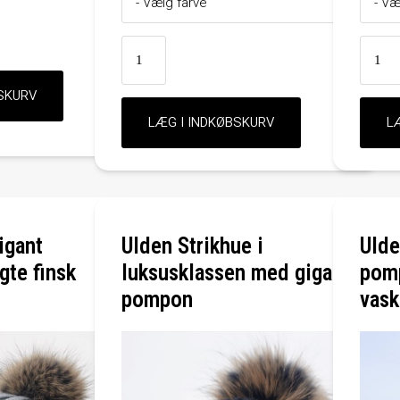
igant
Ulden Strikhue i
Ulde
te finsk
luksusklassen med gigant
pomp
pompon
vask