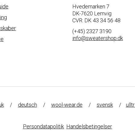
uide
Hvedemarken 7
DK-7620 Lemvig
ing
CVR: DK 43 34 56 48
nskaber
(+45) 2327 3190
info@sweatershop.dk
ce
uk
/
deutsch
/
wool-wear.de
/
svensk
/
ullt
Persondatapolitik
Handelsbetingelser