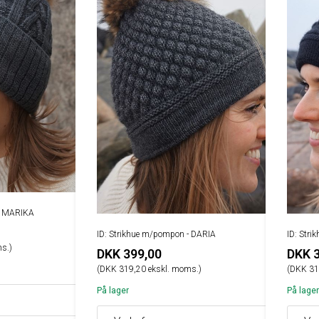
 - MARIKA
ID: Strikhue m/pompon - DARIA
ID: Str
s.)
DKK 399,00
DKK 
(DKK 319,20 ekskl. moms.)
(DKK 31
På lager
På lager