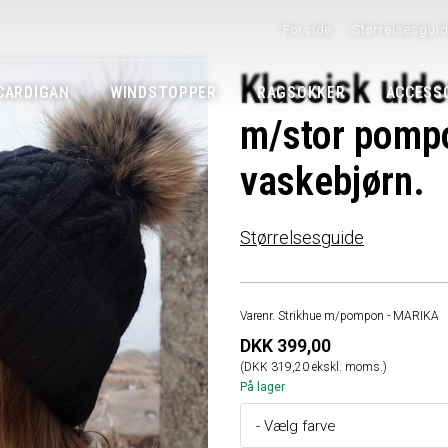
Forside
Størrelsesgui
Klassisk ulde
CARDIGAN
WINDSTOPPER
RAGSOKKER
ACCESS
m/stor pompo
vaskebjørn.
Størrelsesguide
Varenr. Strikhue m/pompon - MARIKA
DKK 399,00
(DKK 319,20 ekskl. moms.)
På lager