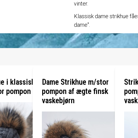
vinter.
Klassisk dame strikhue fåes 
dame".
e i klassisk
Dame Strikhue m/stor
Stri
or pompon
pompon af ægte finsk
pomp
vaskebjørn
vask