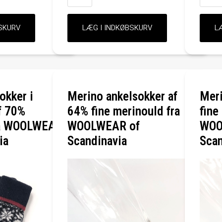
okker i
Merino ankelsokker af
Meri
af 70%
64% fine merinould fra
fine
ra WOOLWEAR
WOOLWEAR of
WOO
ia
Scandinavia
Scan