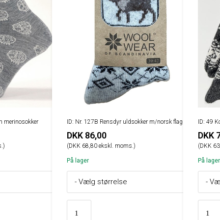
on merinosokker
ID: Nr. 127B Rensdyr uldsokker m/norsk flag
ID: 49 K
DKK 86,00
DKK 7
.)
(DKK 68,80 ekskl. moms.)
(DKK 63
På lager
På lager