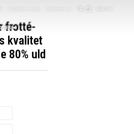
de
Vaskeanvisning
Kundeservice
DKK 0,00
 frotté-
ORIES
s kvalitet
ge 80% uld