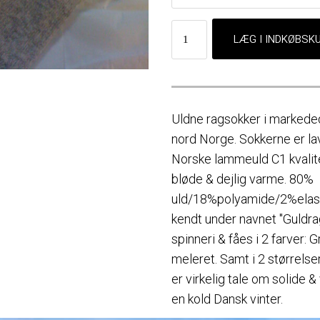
Uldne ragsokker i markeded
nord Norge. Sokkerne er la
Norske lammeuld C1 kvalitet
bløde & dejlig varme. 80%
uld/18%polyamide/2%elast
kendt under navnet "Guldrag
spinneri & fåes i 2 farver:
meleret. Samt i 2 størrels
er virkelig tale om solide &
en kold Dansk vinter.