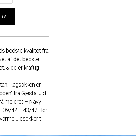
s bedste kvalitet fra
vet af det bedste
. & de er kraftig,
an. Ragsokken er
gen" fra Gjestal uld
 Grå meleret + Navy
er: 39/42 + 43/47 Her
 varme uldsokker til