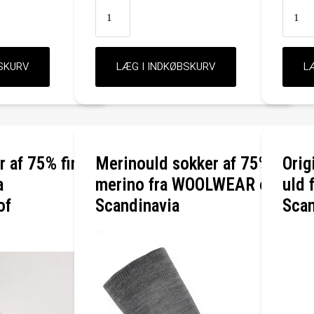
 af 75% fint
Merinould sokker af 75%
Orig
a
merino fra WOOLWEAR of
uld
of
Scandinavia
Scan