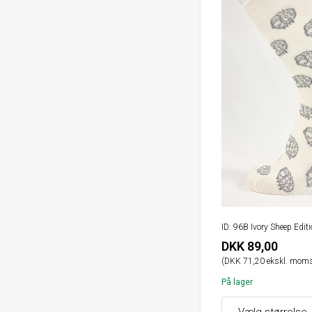
ID: 96B Ivory Sheep Edit
DKK 89,00
(DKK 71,20 ekskl. moms
På lager