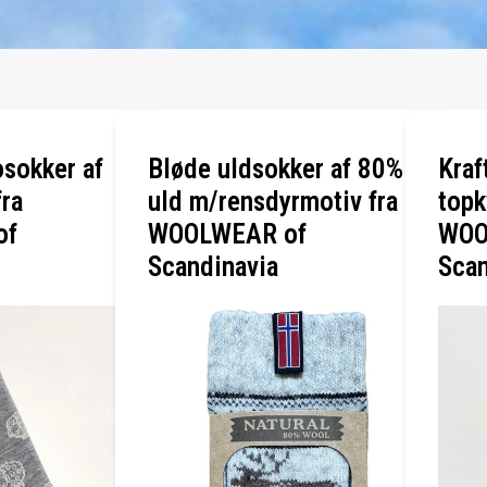
sokker af
Bløde uldsokker af 80%
Kraf
ra
uld m/rensdyrmotiv fra
topk
of
WOOLWEAR of
WOO
Scandinavia
Scan