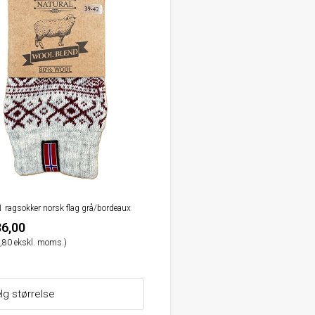
11 ragsokker norsk flag grå/bordeaux
6,00
,80 ekskl. moms.)