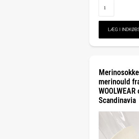
Merinosokker
merinould fr
WOOLWEAR 
Scandinavia