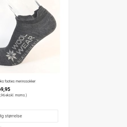
oks footies merinosokker
9,95
,96 ekskl. moms.)