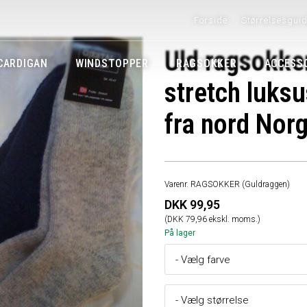
Forside
Størrelsesgui
Uld ragsokker
CARDIGAN
WINDSTOPPER
RAGSOKKER
ACCESS
stretch luksu
fra nord Nor
Varenr. RAGSOKKER (Guldraggen)
DKK 99,95
(DKK 79,96 ekskl. moms.)
På lager