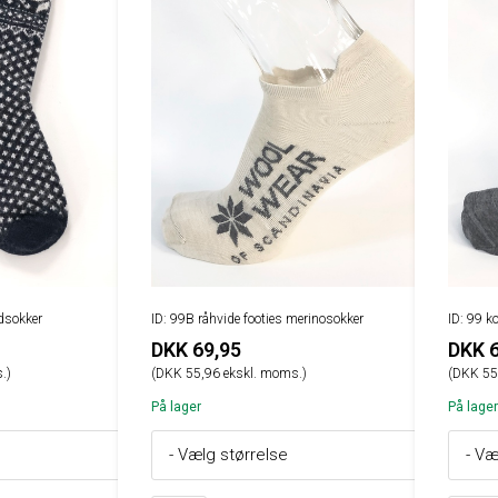
dsokker
ID: 99B råhvide footies merinosokker
ID: 99 k
DKK 69,95
DKK 6
.)
(DKK 55,96 ekskl. moms.)
(DKK 55
På lager
På lager